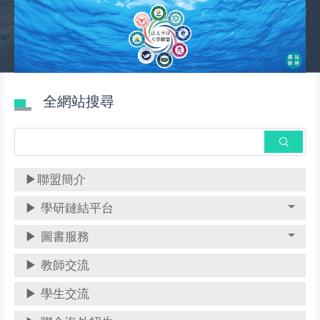
跳
到
主
要
內
全網站搜尋
容
區
搜尋
▶聯盟簡介
▶ 學研鏈結平台
▶ 圖書服務
▶ 教師交流
▶ 學生交流