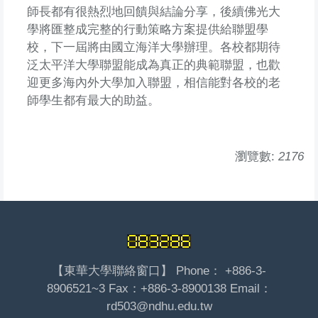
師長都有很熱烈地回饋與結論分享，後續佛光大
學將匯整成完整的行動策略方案提供給聯盟學
校，下一屆將由國立海洋大學辦理。各校都期待
泛太平洋大學聯盟能成為真正的典範聯盟，也歡
迎更多海內外大學加入聯盟，相信能對各校的老
師學生都有最大的助益。
瀏覽數:
2176
【東華大學聯絡窗口】 Phone： +886-3-
8906521~3 Fax：+886-3-8900138 Email：
rd503@ndhu.edu.tw