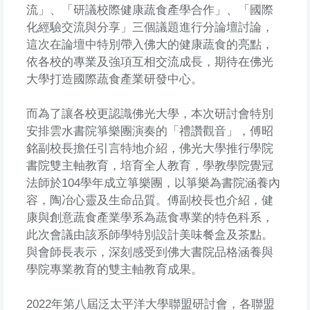
流」、「研議校際健康蔬食產學合作」、「國際
化經驗交流與分享」三個議題進行分論壇討論，
這次在論壇中特別帶入佛大的健康蔬食的亮點，
依各校的專業及強項互相交流成長，期待在佛光
大學打造國際蔬食產業研發中心。
而為了讓各校更認識佛光大學，本次研討會特別
安排雲水書院箏樂團演奏的「禮讚觀音」，傅昭
銘副校長擔任引言特地介紹，佛光大學推行學院
書院雙主軸教育，培育全人教育，學教學院覺冠
法師於104學年成立箏樂團，以箏樂為書院涵養內
容，陶冶心靈及生命品質。傅副校長也介紹，健
康與創意蔬食產業學系為蔬食專業的特色科系，
此次會議由該系師學特別設計美味餐盒及茶點。
與會師長表示，深刻感受到佛大書院品格涵養與
學院專業教育的雙主軸教育成果。
2022年第八屆泛太平洋大學聯盟研討會，各聯盟