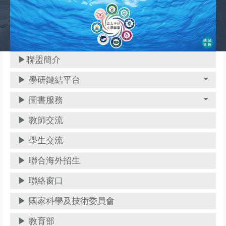
跳
到
主
要
內
▶聯盟簡介
容
▶ 學研鏈結平台
區
▶ 圖書服務
▶ 教師交流
▶ 學生交流
▶ 聯合海外招生
▶ 聯絡窗口
▶ 國家科學及技術委員會
▶ 教育部